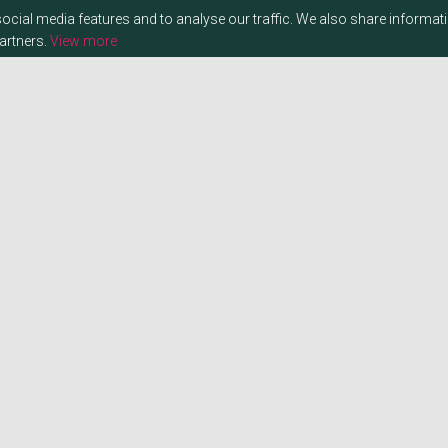
ocial media features and to analyse our traffic. We also share informat
partners.
View more