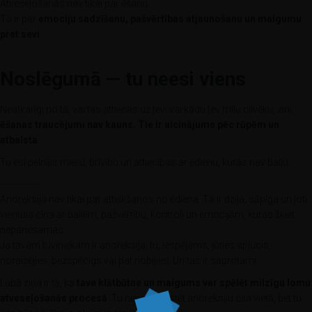
Atveseļošanās nav tikai par ēšanu.
Tā ir par
emociju sadzīšanu, pašvērtības atjaunošanu un maigumu
pret sevi
.
Noslēgumā — tu neesi viens
Neatkarīgi no tā, vai tas attiecas uz tevi vai kādu tev mīļu cilvēku, zini:
ēšanas traucējumi nav kauns. Tie ir aicinājums pēc rūpēm un
atbalsta.
Tu esi pelnījis mieru, brīvību un attiecības ar ēdienu, kurās nav baiļu.
Kā palīdzēt tuviniekam ar anoreksiju? Maigs ceļvedis cilvēkiem, kuri mīl un rūpējas
Anoreksija nav tikai par atteikšanos no ēdiena. Tā ir dziļa, sāpīga un ļoti
vientuļa cīņa ar bailēm, pašvērtību, kontroli un emocijām, kuras šķiet
nepanesamas.
Ja tavam tuviniekam ir anoreksija, tu, iespējams, jūties apjucis,
noraizējies, bezspēcīgs vai pat nobijies. Un tas ir saprotami.
Labā ziņa ir tā, ka
tava klātbūtne un maigums var spēlēt milzīgu lomu
atveseļošanās procesā
. Tu nevari izārstēt anoreksiju cita vietā, bet tu