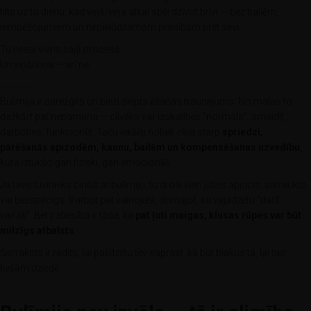
tilts uz to dienu, kad viņš/viņa atkal spēj dzīvot brīvi — bez bailēm,
ierobežojumiem un nepielūdzamām prasībām pret sevi.
Tu neesi viens šajā procesā.
Un viņš/viņa — arī ne.
Kā palīdzēt cilvēkam ar bulīmiju? Maigs un saprotams ceļvedis tuviniekiem
Bulīmija ir sarežģīts un bieži slēpts ēšanas traucējums. No malas to
dažkārt pat nepamana — cilvēks var izskatīties “normāls”, smaidīt,
darboties, funkcionēt. Taču iekšēji notiek cīņa starp
spriedzi,
pārēšanās epizodēm, kaunu, bailēm un kompensēšanas uzvedību
,
kura iztukšo gan fiziski, gan emocionāli.
Ja tavs tuvinieks cīnās ar bulīmiju, tu droši vien jūties apjucis, satraukts
vai bezspēcīgs. Varbūt pat vainojies, domājot, ka vajadzētu “darīt
vairāk”. Bet patiesība ir tāda, ka
pat ļoti maigas, klusas rūpes var būt
milzīgs atbalsts
.
Šis raksts ir radīts, lai palīdzētu tev saprast, kā būt blakus tā, lai tas
tiešām dziedē.