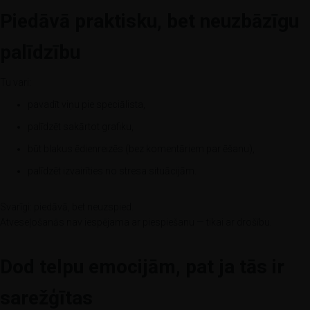
Piedāvā praktisku, bet neuzbāzīgu
palīdzību
Tu vari:
pavadīt viņu pie speciālista,
palīdzēt sakārtot grafiku,
būt blakus ēdienreizēs (bez komentāriem par ēšanu),
palīdzēt izvairīties no stresa situācijām.
Svarīgi: piedāvā, bet neuzspied.
Atveseļošanās nav iespējama ar piespiešanu — tikai ar drošību.
Dod telpu emocijām, pat ja tās ir
sarežģītas