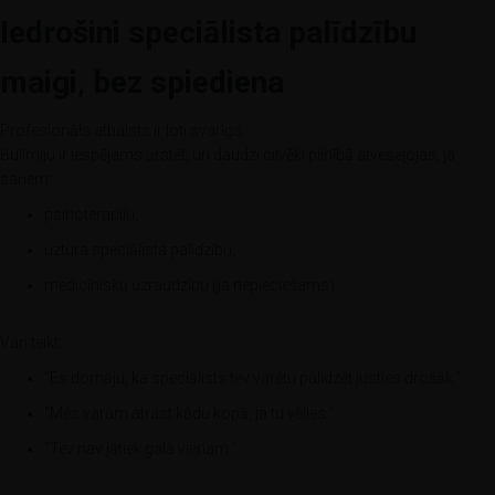
Iedrošini speciālista palīdzību
maigi, bez spiediena
Profesionāls atbalsts ir ļoti svarīgs.
Bulīmiju ir iespējams ārstēt, un daudzi cilvēki pilnībā atveseļojas, ja
saņem:
psihoterapiju,
uztura speciālista palīdzību,
medicīnisku uzraudzību (ja nepieciešams).
Vari teikt:
“Es domāju, ka speciālists tev varētu palīdzēt justies drošāk.”
“Mēs varam atrast kādu kopā, ja tu vēlies.”
“Tev nav jātiek galā vienam.”