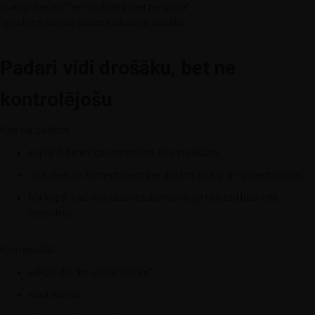
Svarīgi: nesaki “tev steidzami jāiet pie ārsta”.
Spiediens parasti padara situāciju sliktāku.
Padari vidi drošāku, bet ne
kontrolējošu
Kas var palīdzēt:
kopīgi ēst mierīgā atmosfērā, bez spriedzes,
izvairīties no komentāriem par diētām, svaru un “pareizu ēšanu”,
būt kopā, kad viņš jūtas trauksmains (jo tieši tad bieži nāk
epizodes).
Kas
nepalīdz
:
sekot līdzi “ko un cik viņš ēd”,
slēpt ēdienu,