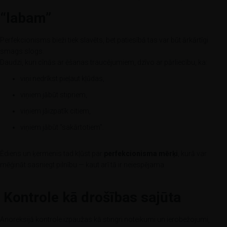
“labam”
Perfekcionisms bieži tiek slavēts, bet patiesībā tas var būt ārkārtīgi
smags slogs.
Daudzi, kuri cīnās ar ēšanas traucējumiem, dzīvo ar pārliecību, ka:
viņi nedrīkst pieļaut kļūdas,
viņiem jābūt stipriem,
viņiem jāizpatīk citiem,
viņiem jābūt “sakārtotiem”.
Ēdiens un ķermenis tad kļūst par
perfekcionisma mērķi
, kurā var
mēģināt sasniegt pilnību — kaut arī tā ir neiespējama.
Kontrole kā drošības sajūta
Anoreksijā kontrole izpaužas kā stingri noteikumi un ierobežojumi,