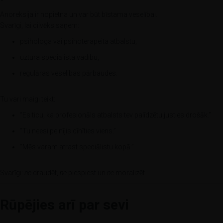
Anoreksija ir nopietna un var būt bīstama veselībai.
Svarīgi, lai cilvēks saņem:
psihologa vai psihoterapeita atbalstu,
uztura speciālista vadību,
regulāras veselības pārbaudes.
Tu vari maigi teikt:
“Es ticu, ka profesionāls atbalsts tev palīdzētu justies drošāk.”
“Tu neesi pelnījis cīnīties viens.”
“Mēs varam atrast speciālistu kopā.”
Svarīgi:
ne
draudēt,
ne
piespiest un
ne
moralizēt.
Rūpējies arī par sevi