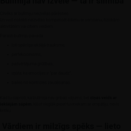
Bulīmija nav izvēle — tā ir slimība
Cilvēks ar bulīmiju neizvēlas pārēsties.
Un viņš noteikti neizvēlas kompensēt ēdienu ar vemšanu, fiziskām
aktivitātēm vai citiem veidiem.
Parasti bulīmiju pavada:
ļoti spēcīga iekšējā trauksme,
perfekcionisms,
pašvērtējuma grūtības,
izjūta, ka emocijas ir “par daudz”,
bailes no kontroles zaudēšanas.
Kad tu saproti, ka bulīmija nav gribas vājums, bet
cīņas veids ar
iekšējām sāpēm
, kļūst vieglāk pieiet tuviniekam ar empātiju, nevis
kritiku.
Vārdiem ir milzīgs spēks — lieto