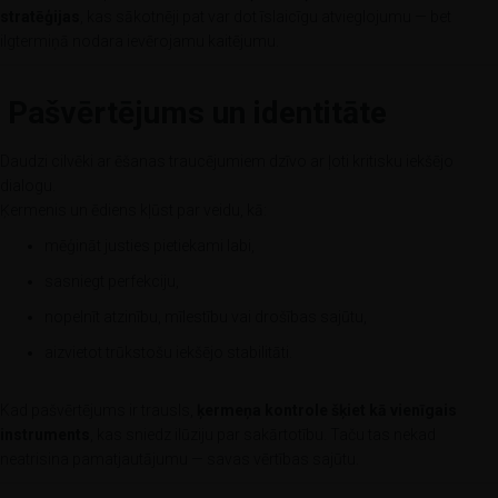
stratēģijas
, kas sākotnēji pat var dot īslaicīgu atvieglojumu — bet
ilgtermiņā nodara ievērojamu kaitējumu.
Pašvērtējums un identitāte
Daudzi cilvēki ar ēšanas traucējumiem dzīvo ar ļoti kritisku iekšējo
dialogu.
Ķermenis un ēdiens kļūst par veidu, kā:
mēģināt justies pietiekami labi,
sasniegt perfekciju,
nopelnīt atzinību, mīlestību vai drošības sajūtu,
aizvietot trūkstošu iekšējo stabilitāti.
Kad pašvērtējums ir trausls,
ķermeņa kontrole šķiet kā vienīgais
instruments
, kas sniedz ilūziju par sakārtotību. Taču tas nekad
neatrisina pamatjautājumu — savas vērtības sajūtu.