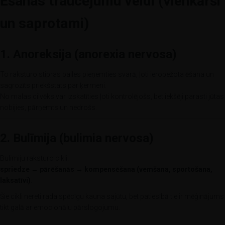
Ēšanas traucējumu veidi (vienkārši
un saprotami)
1. Anoreksija (anorexia nervosa)
To raksturo stipras bailes pieņemties svarā, ļoti ierobežota ēšana un
sagrozīts priekšstats par ķermeni.
No malas cilvēks var izskatīties ļoti kontrolējošs, bet iekšēji parasti jūtas
nobijies, pārņemts un nedrošs.
2. Bulīmija (bulimia nervosa)
Bulīmiju raksturo cikli:
spriedze → pārēšanās → kompensēšana (vemšana, sportošana,
laksatīvi)
.
Šie cikli nereti rada spēcīgu kauna sajūtu, bet patiesībā tie ir mēģinājums
tikt galā ar emocionālu pārslogojumu.