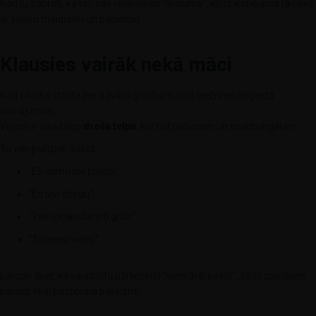
Kad tu saproti, ka tas nav viņa/viņas “lēmums”, kļūst iespējams rīkoties
ar lielāku maigumu un pacietību.
Klausies vairāk nekā māci
Kad cilvēks stāsta par savām grūtībām, viņš bieži vien negaida
risinājumus.
Viņam ir vajadzīga
droša telpa
, kur būt patiesam un neaizsargātam.
Tu vari palīdzēt, sakot:
“Es esmu tev blakus.”
“Es tevi dzirdu.”
“Tas izklausās ļoti grūti.”
“Tu neesi viens.”
Lai gan šķiet, ka vajadzētu pārliecināt “vienkārši paēst”, šāds spiediens
parasti tikai pastiprina trauksmi.