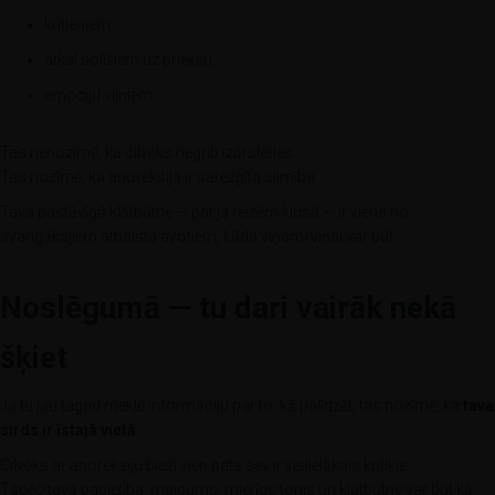
kritieniem,
atkal solīšiem uz priekšu,
emociju viļņiem.
Tas nenozīmē, ka cilvēks negrib izārstēties.
Tas nozīmē, ka anoreksija ir sarežģīta slimība.
Tava pastāvīgā klātbūtne — pat ja reizēm klusā — ir viens no
svarīgākajiem atbalsta avotiem, kāds viņam/viņai var būt.
Noslēgumā — tu dari vairāk nekā
šķiet
Ja tu jau tagad meklē informāciju par to, kā palīdzēt, tas nozīmē, ka
tava
sirds ir īstajā vietā
.
Cilvēks ar anoreksiju bieži vien pats sev ir vislielākais kritiķis.
Tāpēc tava pacietība, maigums, mierīgs tonis un klātbūtne var būt kā