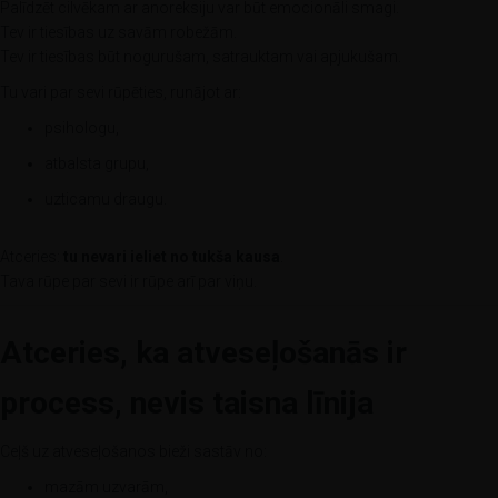
Palīdzēt cilvēkam ar anoreksiju var būt emocionāli smagi.
Tev ir tiesības uz savām robežām.
Tev ir tiesības būt nogurušam, satrauktam vai apjukušam.
Tu vari par sevi rūpēties, runājot ar:
psihologu,
atbalsta grupu,
uzticamu draugu.
Atceries:
tu nevari ieliet no tukša kausa
.
Tava rūpe par sevi ir rūpe arī par viņu.
Atceries, ka atveseļošanās ir
process, nevis taisna līnija
Ceļš uz atveseļošanos bieži sastāv no:
mazām uzvarām,