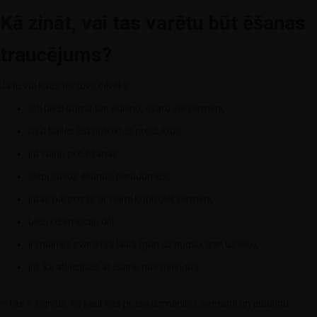
Kā zināt, vai tas varētu būt ēšanas
traucējums?
Ja tu vai kāds tev tuvs cilvēks:
ļoti bieži domā par ēdienu, svaru vai ķermeni,
izjūt bailes ēst noteiktus produktus,
jūt vainu pēc ēšanas,
slēpj savus ēšanas paradumus,
jūtas pārņemts ar vēlmi kontrolēt ķermeni,
bieži ēd emociju dēļ,
ir mainījis svaru īsā laikā (gan uz augšu, gan uz leju),
jūt, ka attiecības ar ēšanu nav mierīgas,
— tas ir signāls, ka kaut kas prasa uzmanību, sapratni un atbalstu.