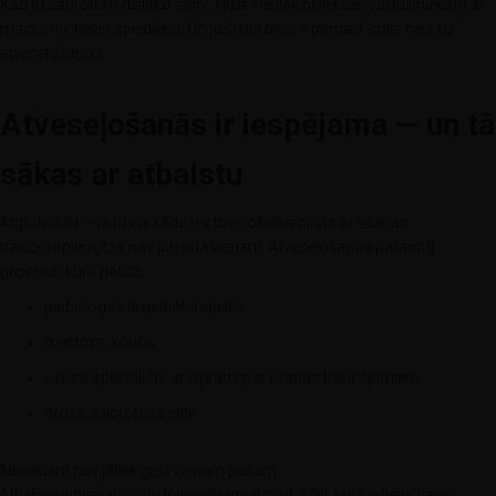
Kad tu saproti šo dziļāko slāni, kļūst vieglāk pieiet sev vai tuviniekam ar
maigumu, nevis spiedienu. Un tieši tas bieži ir pirmais solis ceļā uz
atveseļošanos.
Atveseļošanās ir iespējama — un tā
sākas ar atbalstu
Atgādināšu — ja tu vai kāds tev tuvs cilvēks cīnās ar ēšanas
traucējumiem, tas nav jārisina vienam. Atveseļošanās parasti ir
process, kurā palīdz:
psihologs vai psihoterapeits,
mentors, koučs
uztura speciālists ar izpratni par ēšanas traucējumiem,
droša, saprotoša vide.
Nevienam nav jātiek galā vienam pašam.
Atbalsts ir pieejams, un ir iespējams dzīvot dzīvi, kurā ēdiens vairs