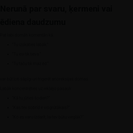
Nerunā par svaru, ķermeni vai
ēdiena daudzumu
Pat labi domāti komentāri kā:
“Tu izskaties labāk.”
“Tu esi tik tieva.”
“Tu taču tik maz ēd.”
var būt ļoti sāpīgi un trigerēt anoreksijas domas.
Labāk koncentrēties uz iekšējo pasauli:
“Kā tu jūties šodien?”
“Kas tev šobrīd ir visgrūtākais?”
“Ko es varu izdarīt, lai tev būtu vieglāk?”