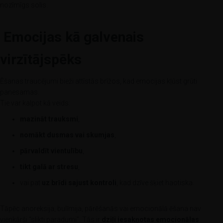
nozīmīgs solis.
Emocijas kā galvenais
virzītājspēks
Ēšanas traucējumi bieži attīstās brīžos, kad emocijas kļūst grūti
panesamas.
Tie var kalpot kā veids:
mazināt trauksmi
,
nomākt dusmas vai skumjas
,
pārvaldīt vientulību
,
tikt galā ar stresu
,
vai pat
uz brīdi sajust kontroli
, kad dzīve šķiet haotiska.
Tāpēc anoreksija, bulīmija, pārēšanās vai emocionālā ēšana nav
vienkārši “slikti paradumi”. Tās ir
dziļi iesakņotas emocionālas