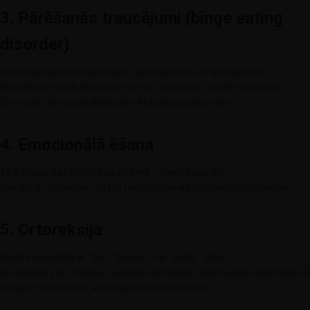
3. Pārēšanās traucējumi (binge eating
disorder)
Šeit cilvēks piedzīvo pārēšanās epizodes bez kompensēšanas.
Bieži ēšana notiek ātri, slepus un lai “aptumšotu” grūtas emocijas.
Šis ir viens no visizplatītākajiem ēšanas traucējumiem.
4. Emocionālā ēšana
Tā ir ēšana, kas notiek jūtu ietekmē — nevis bada dēļ.
Nav jābūt “diagnozei”, lai tas radītu ciešanas vai traucētu labsajūtai.
5. Ortoreksija
Izteikta apsēstība ar “tīru”, “pareizu” vai “ideālu” uzturu.
Šī uzvedība var izskatīties veselīga, bet iekšēji cilvēks jūtas saspringts un
nobijies no ēdieniem, kas neatbilst noteikumiem.