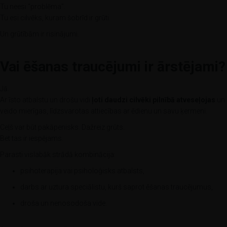
Tu neesi “problēma”.
Tu esi cilvēks, kuram šobrīd ir grūti.
Un grūtībām ir risinājumi.
Vai ēšanas traucējumi ir ārstējami?
Jā.
Ar īsto atbalstu un drošu vidi
ļoti daudzi cilvēki pilnībā atveseļojas
un
veido mierīgas, līdzsvarotas attiecības ar ēdienu un savu ķermeni.
Ceļš var būt pakāpenisks. Dažreiz grūts.
Bet tas ir iespējams.
Parasti vislabāk strādā kombinācija:
psihoterapija vai psiholoģisks atbalsts,
darbs ar uztura speciālistu, kurš saprot ēšanas traucējumus,
droša un nenosodoša vide.