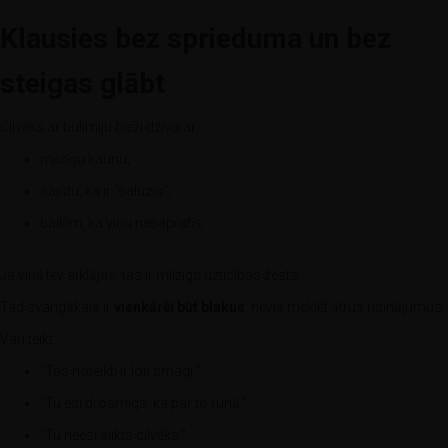
Klausies bez sprieduma un bez
steigas glābt
Cilvēks ar bulīmiju bieži dzīvo ar:
milzīgu kaunu,
sajūtu, ka ir “salūzis”,
bailēm, ka viņu nesapratīs.
Ja viņš tev atklājas, tas ir milzīgs uzticības žests.
Tad svarīgākais ir
vienkārši būt blakus
, nevis meklēt ātrus risinājumus.
Vari teikt:
“Tas noteikti ir ļoti smagi.”
“Tu esi drosmīgs, ka par to runā.”
“Tu neesi slikts cilvēks.”