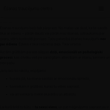
Ēšanas traucējumu centrs
T
ĒŠANAS TRAUCĒJUMu CENTRS
O
NODERĪGI RAKSTI
G
Ēšanas traucējumu psiholoģiskie iemesli: kāpēc tas nav par ēdienu
G
Ēšanas traucējumi bieži tiek pārprasti. No malas var šķist, ka tie saistīti
L
tikai ar ēdienu — pārāk daudz vai pārāk maz ēšanas, uztraukumu par
E
svaru, vēlmi kontrolēt porcijas. Taču patiesībā ēšanas traucējumi
nav
N
par ēdienu
. Ēdiens ir tikai redzamā daļa. Tikai virsma.
A
V
Aiz šīm grūtībām parasti slēpjas
dziļi, emocionāli un psiholoģiski
I
procesi
, kas cilvēku ved pie sarežģītām attiecībām ar ēšanu, ķermeni un
G
sevi pašu.
A
T
Ja tu lasi šo rakstu, iespējams:
I
O
tu pats jūti, ka ēšana saistās ar emocionālu spriedzi,
N
tuviniekam ir grūtības, kuras tu vēlies saprast,
vai arī vienkārši meklē skaidrību un atbalstu.
Lai kurā brīdī tu būtu —
tu neesi viens
, un pat mēģinājums saprast jau ir