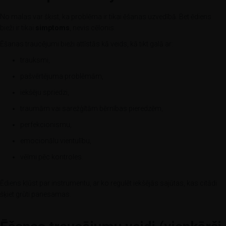
No malas var šķist, ka problēma ir tikai ēšanas uzvedībā. Bet ēdiens
bieži ir tikai
simptoms
, nevis cēlonis.
Ēšanas traucējumi bieži attīstās kā veids, kā tikt galā ar:
trauksmi,
pašvērtējuma problēmām,
iekšēju spriedzi,
traumām vai sarežģītām bērnības pieredzēm,
perfekcionismu,
emocionālu vientulību,
vēlmi pēc kontroles.
Ēdiens kļūst par instrumentu, ar ko regulēt iekšējās sajūtas, kas citādi
šķiet grūti panesamas.