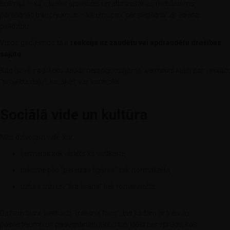
bulīmijā — kā ciklisks spriedzes un atbrīvošanās mehānisms,
pārēšanās traucējumos — kā emociju “pārslēgšana” ar ēdiena
palīdzību.
Visos gadījumos tā ir
reakcija uz zaudētu vai apdraudētu drošības
sajūtu
.
Kad dzīvē ir pārlieku daudz neprognozējamā, ķermenis kļūst par vienīgo
“projekta daļu”, ko, šķiet, var kontrolēt.
Sociālā vide un kultūra
Mēs dzīvojam vidē, kur:
ķermenis tiek vērtēts kā vizītkarte,
tieksme pēc “pareizas figūras” tiek normalizēta,
uztura mīti un “tīra ēšana” tiek romantizēta.
Dažiem tas ir vienkārši “trokšņa fons”, bet kādam ar trauslu
pašvērtējumu un paaugstinātu jūtību tas kļūst par sprūdu, kas