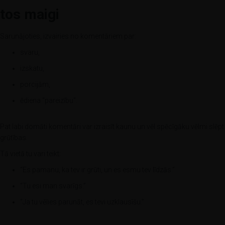
tos maigi
Sarunājoties, izvairies no komentāriem par:
svaru,
izskatu,
porcijām,
ēdiena “pareizību”.
Pat labi domāti komentāri var izraisīt kaunu un vēl spēcīgāku vēlmi slēpt
grūtības.
Tā vietā tu vari teikt:
“Es pamanu, ka tev ir grūti, un es esmu tev līdzās.”
“Tu esi man svarīgs.”
“Ja tu vēlies parunāt, es tevi uzklausīšu.”