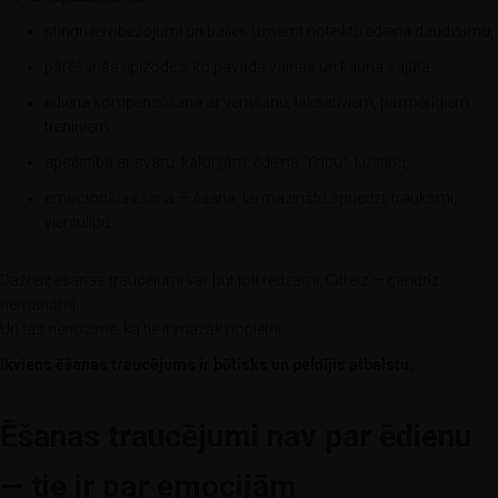
stingri ierobežojumi un bailes uzņemt noteiktu ēdiena daudzumu,
pārēšanās epizodes, ko pavada vainas un kauna sajūta,
ēdiena kompensēšana ar vemšanu, laksatīviem, pārmērīgiem
treniņiem,
apsēstība ar svaru, kalorijām, ēdiena “tīrību”, kustību,
emocionāla ēšana — ēšana, lai mazinātu spriedzi, trauksmi,
vientulību.
Dažreiz ēšanas traucējumi var būt ļoti redzami. Citreiz — gandrīz
nemanāmi.
Un tas nenozīmē, ka tie ir mazāk nopietni.
Ikviens ēšanas traucējums ir būtisks un pelnījis atbalstu.
Ēšanas traucējumi nav par ēdienu
— tie ir par emocijām