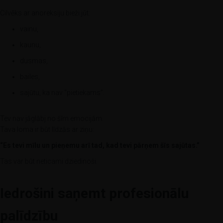
Cilvēks ar anoreksiju bieži jūt:
vainu,
kaunu,
dusmas,
bailes,
sajūtu, ka nav “pietiekams”.
Tev nav jāglābj no šīm emocijām.
Tava loma ir būt līdzās ar ziņu:
“Es tevi mīlu un pieņemu arī tad, kad tevi pārņem šīs sajūtas.”
Tas var būt neticami dziedinoši.
Iedrošini saņemt profesionālu
palīdzību