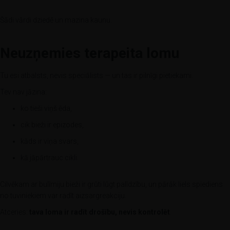
Šādi vārdi dziedē un mazina kaunu.
Neuzņemies terapeita lomu
Tu esi atbalsts, nevis speciālists — un tas ir pilnīgi pietiekami.
Tev nav jāzina:
ko tieši viņš ēda,
cik bieži ir epizodes,
kāds ir viņa svars,
kā jāpārtrauc cikli.
Cilvēkam ar bulīmiju bieži ir grūti lūgt palīdzību, un pārāk liels spiediens
no tuviniekiem var radīt aizsargreakciju.
Atceries:
tava loma ir radīt drošību, nevis kontrolēt
.