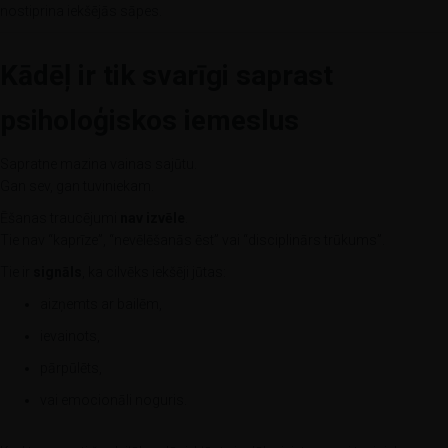
nostiprina iekšējās sāpes.
Kādēļ ir tik svarīgi saprast
psiholoģiskos iemeslus
Sapratne mazina vainas sajūtu.
Gan sev, gan tuviniekam.
Ēšanas traucējumi
nav izvēle
.
Tie nav “kaprīze”, “nevēlēšanās ēst” vai “disciplinārs trūkums”.
Tie ir
signāls
, ka cilvēks iekšēji jūtas:
aizņemts ar bailēm,
ievainots,
pārpūlēts,
vai emocionāli noguris.