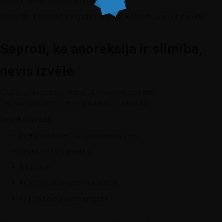
vari būt cilvēks, pie kura ir droši nākt.
Šis raksts ir ceļvedis, kas palīdz saprast,
kā tieši
tu vari būt atbalsts.
Saproti, ka anoreksija ir slimība,
nevis izvēle
Cilvēks ar anoreksiju
nezina
, kā “vienkārši sākt ēst”.
Tas nav spīts, uzmanības meklēšana vai kaprīze.
Anoreksiju vada:
intenzīvas bailes no svara pieauguma,
sagrozīts ķermeņa tēls,
trauksme,
nepieciešamība justies kontrolē,
dziļi psiholoģiski ievainojumi.