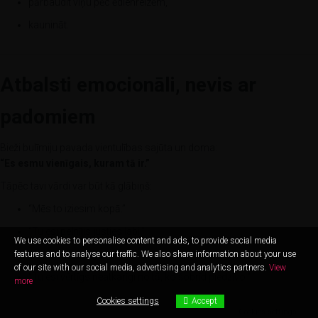
pārbaudīt viņu pēc ēdienreizēm,
kaunināt.
Atbalsti emocionāli, nevis ar
padomiem
Bieži bulīmiju pavada vientulības sajūta un doma:
“Es esmu vienīgais, kuram tā ir.”
Tāpēc tavi vārdi var būt kā glābiņš:
“Mēs to iziesim kopā.”
“Tu esi pelnījis justies labi.”
We use cookies to personalise content and ads, to provide social media
“Tu neesi vainīgs.”
features and to analyse our traffic. We also share information about your use
of our site with our social media, advertising and analytics partners.
View
“Tu esi vērtīgs neatkarīgi no tā, ko šobrīd piedzīvo.”
more
Cookies settings
Accept
Cookies settings