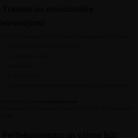
Trauma un emocionālie
ievainojumi
Ne visiem, bet daudziem cilvēkiem ar ēšanas traucējumiem vēsturē ir:
emocionāla vai fiziska vardarbība,
pamešanas sajūta,
zaudējumi,
ilgstošs stress,
vai bērnības pieredzes, kurās trūka drošības un pieņemšanas.
Ēšana tad kļūst par
aizsargmehānismu
.
Par veidu, kā nejust sāpes vai neizjust tukšumu, kas citādi būtu pārāk
sāpīgs.
Perfekcionisms un vēlme būt