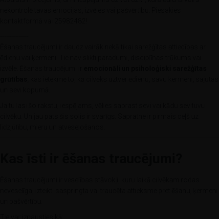
nekontrolē tavas emocijas, izvēles vai pašvērtību. Piesakies
kontaktformā vai 25982482!
Kas ir ēšanas traucējumi? Maigs skaidrojums, kas palīdz saprast un ieraudzīt vairāk
Ēšanas traucējumi ir daudz vairāk nekā tikai sarežģītas attiecības ar
ēdienu vai ķermeni. Tie nav slikti paradumi, disciplīnas trūkums vai
izvēle. Ēšanas traucējumi ir
emocionāli un psiholoģiski sarežģītas
grūtības
, kas ietekmē to, kā cilvēks uztver ēdienu, savu ķermeni, sajūtas
un sevi kopumā.
Ja tu lasi šo rakstu, iespējams, vēlies saprast sevi vai kādu sev tuvu
cilvēku. Un jau pats šis solis ir svarīgs. Sapratne ir pirmais ceļš uz
līdzjūtību, mieru un atveseļošanos.
Kas īsti ir ēšanas traucējumi?
Ēšanas traucējumi ir veselības stāvokļi, kuru laikā cilvēkam rodas
neveselīga, izteikti saspringta vai traucēta attieksme pret ēšanu, ķermeni
un pašvērtību.
Tie var izpausties kā: