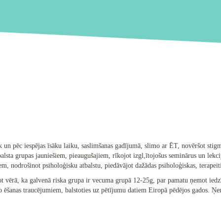
k un pēc iespējas īsāku laiku, saslimšanas gadījumā, slimo ar ĒT, novēršot stig
sta grupas jauniešiem, pieaugušajiem, rīkojot izgl,ītojošus seminārus un lekcija
em, nodrošinot psiholoģisku atbalstu, piedāvājot dažādas psiholoģiskas, terapeit
mot vērā, ka galvenā riska grupa ir vecuma grupā 12-25g, par pamatu ņemot iedz
no ēšanas traucējumiem, balstoties uz pētījumu datiem Eiropā pēdējos gados. Ņe