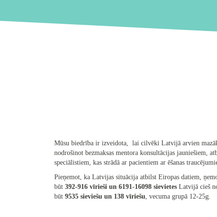
Mūsu biedrība ir izveidota, lai cilvēki Latvijā arvien mazā
nodrošinot bezmaksas mentora konsultācijas jauniešiem, atbal
speciālistiem, kas strādā ar pacientiem ar ēšanas traucējumi
Pieņemot, ka Latvijas situācija atbilst Eiropas datiem, ņe
būt
392-916 vīrieši un 6191-16098 sievietes
Latvijā cieš 
būt
9535 sieviešu un 138 vīriešu
, vecuma grupā 12-25g.