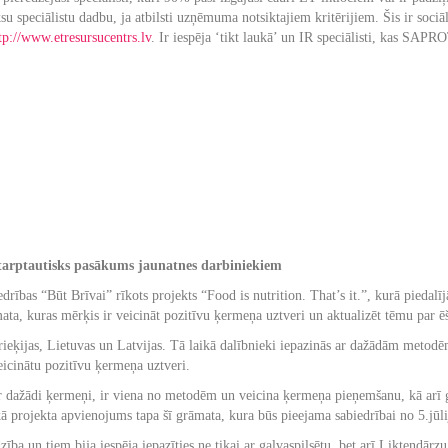
su speciālistu dadbu, ja atbilsti uzņēmuma notsiktajiem kritērijiem. Šis ir soc
tp://www.etresursucentrs.lv
. Ir iespēja ‘tikt laukā’ un IR speciālisti, kas SAPR
 starptautisks pasākums jaunatnes darbiniekiem
rības “Būt Brīvai” rīkots projekts “Food is nutrition. That’s it.”, kurā piedalīj
ata, kuras mērķis ir veicināt pozitīvu ķermeņa uztveri un aktualizēt tēmu par 
Grieķijas, Lietuvas un Latvijas. Tā laikā dalībnieki iepazinās ar dažādām meto
eicinātu pozitīvu ķermeņa uztveri.
 dažādi ķermeņi, ir viena no metodēm un veicina ķermeņa pieņemšanu, kā arī grā
kā projekta apvienojums tapa šī grāmata, kura būs pieejama sabiedrībai no 5.jūli
zība un tiem bija iespēja iepazīties ne tikai ar galvaspilsētu, bet arī Likteņd