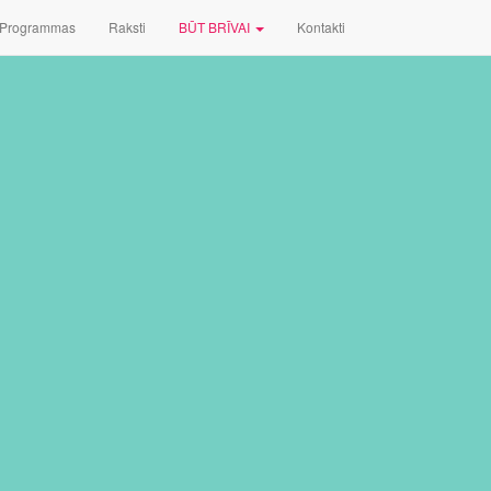
Programmas
Raksti
BŪT BRĪVAI
Kontakti