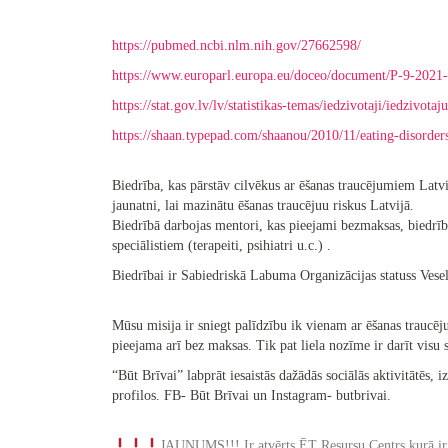
https://pubmed.ncbi.nlm.nih.gov/27662598/
https://www.europarl.europa.eu/doceo/document/P-9-202
https://stat.gov.lv/lv/statistikas-temas/iedzivotaji/iedzi
https://shaan.typepad.com/shaanou/2010/11/eating-disorde
Biedrība, kas pārstāv cilvēkus ar ēšanas traucējumiem Latvij
jaunatni, lai mazinātu ēšanas traucējuu riskus Latvijā.
Biedrībā darbojas mentori, kas pieejami bezmaksas, biedrība
speciālistiem (terapeiti, psihiatri u.c.) .
Biedrībai ir Sabiedriskā Labuma Organizācijas statuss Vesel
Mūsu misija ir sniegt palīdzību ik vienam ar ēšanas traucē
pieejama arī bez maksas. Tik pat liela nozīme ir darīt visu
“Būt Brīvai” labprāt iesaistās dažādās sociālās aktivitātēs, 
profilos. FB- Būt Brīvai un Instagram- butbrivai.
JAUNUMS!!! Ir atvērts ĒT Resursu Centrs kurā ir pi