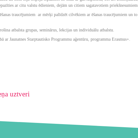
iepazīties ar citu valstu ēdieniem, dejām un citiem sagatavotiem priekšnesumiem
ēšanas traucējumiem ar mērķi palīdzēt cilvēkiem ar ēšanas traucējumiem un to tu
ošina atbalsta grupas, seminārus, lekcijas un individuālu atbalstu.
rbībā ar Jaunatnes Starptautisko Programmu aģentūru, programma Erasmus+.
ņa uztveri