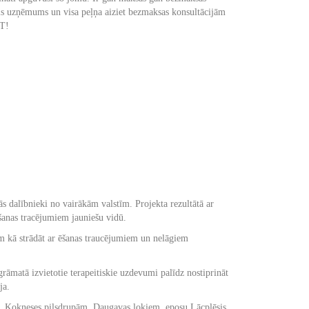
iāls uzņēmums un visa peļņa aiziet bezmaksas konsultācijām
OT!
ās dalībnieki no vairākām valstīm. Projekta rezultātā ar
ēšanas tracējumiem jauniešu vidū.
dēm kā strādāt ar ēšanas traucējumiem un nelāgiem
matā izvietotie terapeitiskie uzdevumi palīdz nostiprināt
ja.
ārzu, Kokneses pilsdrupām, Daugavas lokiem, eposu Lācplēsis