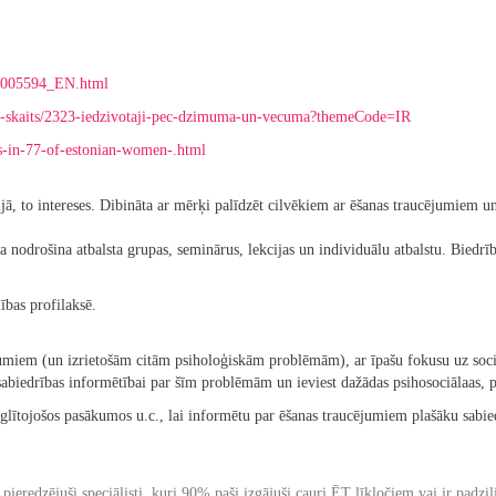
1-005594_EN.html
votaju-skaits/2323-iedzivotaji-pec-dzimuma-un-vecuma?themeCode=IR
rs-in-77-of-estonian-women-.html
ā, to intereses. Dibināta ar mērķi palīdzēt cilvēkiem ar ēšanas traucējumiem un 
 nodrošina atbalsta grupas, seminārus, lekcijas un individuālu atbalstu. Biedrī
ības profilaksē.
jumiem (un izrietošām citām psiholoģiskām problēmām), ar īpašu fokusu uz sociāl
 sabiedrības informētībai par šīm problēmām un ieviest dažādas psihosociālaas, 
izglītojošos pasākumos u.c., lai informētu par ēšanas traucējumiem plašāku sabiedr
eredzējuši speciālisti, kuri 90% paši izgājuši cauri ĒT līkločiem vai ir padzi