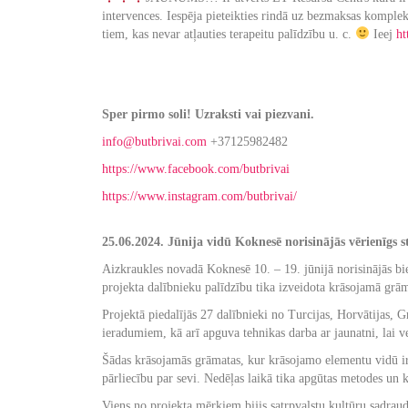
intervences. Iespēja pieteikties rindā uz bezmaksas komplek
tiem, kas nevar atļauties terapeitu palīdzību u. c.
Ieej
ht
Sper pirmo soli! Uzraksti vai piezvani.
info@butbrivai.com
+37125982482
https://www.facebook.com/butbrivai
https://www.instagram.com/butbrivai/
25.06.2024. Jūnija vidū Koknesē norisinājās vērienīgs
Aizkraukles novadā Koknesē 10. – 19. jūnijā norisinājās bied
projekta dalībnieku palīdzību tika izveidota krāsojamā grām
Projektā piedalījās 27 dalībnieki no Turcijas, Horvātijas, 
ieradumiem, kā arī apguva tehnikas darba ar jaunatni, lai v
Šādas krāsojamās grāmatas, kur krāsojamo elementu vidū ir
pārliecību par sevi. Nedēļas laikā tika apgūtas metodes un 
Viens no projekta mērķiem bijis satrpvalstu kultūru sadraud