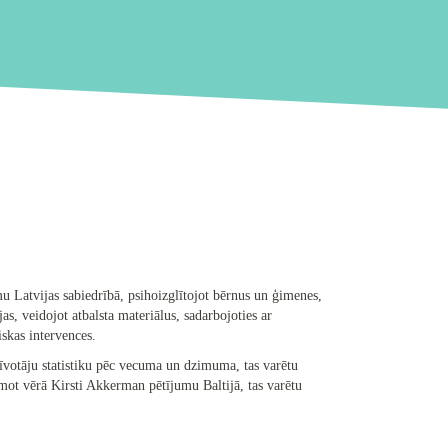
mu Latvijas sabiedrībā, psihoizglītojot bērnus un ģimenes,
s, veidojot atbalsta materiālus, sadarbojoties ar
iskas intervences.
īvotāju statistiku pēc vecuma un dzimuma, tas varētu
mot vērā Kirsti Akkerman pētījumu Baltijā, tas varētu