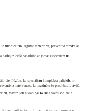
to tuviniekiem, izglītot sabiedrību, preventīvi strādāt ar
ba darbojas ciešā sadarbībā ar jomas ekspertiem un
o vienlīdzību, lai speciālistu kompleksa palīdzība ir
preventīvas intervences, lai mazinātu šo problēmu Latvijā.
ību, tostarp ļoti atklāti par to runā savos soc. tīkla
ļināti apguvuši šo jomu. Ir gan maksas gan bezmaksas