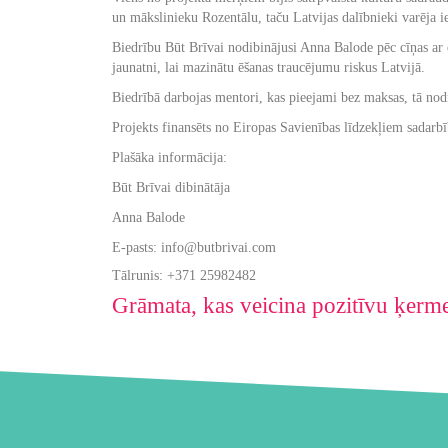
un mākslinieku Rozentālu, taču Latvijas dalībnieki varēja 
Biedrību Būt Brīvai nodibinājusi Anna Balode pēc cīņas ar 
jaunatni, lai mazinātu ēšanas traucējumu riskus Latvijā.
Biedrībā darbojas mentori, kas pieejami bez maksas, tā nodr
Projekts finansēts no Eiropas Savienības līdzekļiem sada
Plašāka informācija:
Būt Brīvai dibinātāja
Anna Balode
E-pasts: info@butbrivai.com
Tālrunis: +371 25982482
Grāmata, kas veicina pozitīvu ķerme