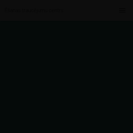
Ēšanas traucējumu centrs
T
O
G
G
L
E
N
A
V
I
G
A
T
I
O
N