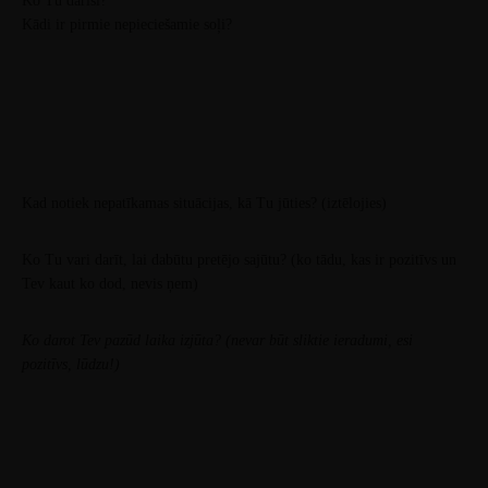
Ko Tu darīsi?
Kādi ir pirmie nepieciešamie soļi?
Kad notiek nepatīkamas situācijas, kā Tu jūties? (iztēlojies)
Ko Tu vari darīt, lai dabūtu pretējo sajūtu? (ko tādu, kas ir pozitīvs un
Tev kaut ko dod, nevis ņem)
Ko darot Tev pazūd laika izjūta? (nevar būt sliktie ieradumi, esi
pozitīvs, lūdzu!)